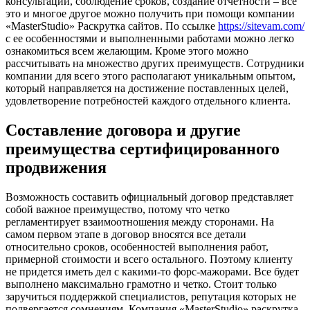
консультации, соблюдение сроков, создание отчетности – все
это и многое другое можно получить при помощи компании
«MasterStudio» Раскрутка сайтов. По ссылке
https://sitevam.com/
с ее особенностями и выполненными работами можно легко
ознакомиться всем желающим. Кроме этого можно
рассчитывать на множество других преимуществ. Сотрудники
компании для всего этого располагают уникальным опытом,
который направляется на достижение поставленных целей,
удовлетворение потребностей каждого отдельного клиента.
Составление договора и другие
преимущества сертифицированного
продвижения
Возможность составить официальный договор представляет
собой важное преимущество, потому что четко
регламентирует взаимоотношения между сторонами. На
самом первом этапе в договор вносятся все детали
относительно сроков, особенностей выполнения работ,
примерной стоимости и всего остального. Поэтому клиенту
не придется иметь дел с какими-то форс-мажорами. Все будет
выполнено максимально грамотно и четко. Стоит только
заручиться поддержкой специалистов, репутация которых не
подвергается сомнениям. Компания «MasterStudio» раскрутка