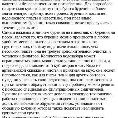
качества и без ограничения по потреблению. Для водозабора
на артезианскую скважину потребуется бурение на более
значительную глубину, пока процесс бурения н достигнет
водоносного пласта в известняке, при правильно
выполненном бурении, такая скважина может прослужить в
течение долгих лет.
Самым важным отличием бурения на известняк от бурения на
песок, является то, что бурение можно произвести в любом
удобном месте, а пласт с известняком отграничен от
грунтовых вод, поэтому вода значительно чище, чем
песочном пласте, она не требует дополнительной очистки и
установки фильтров. Количество водозабора может
ограничиваться лишь мощностью установленного насоса, а
подача воды составляет от 5 куб метров в час. Вода из
артезианской скважины чистая и приятная на вкус, она может
использоваться, как для питья, так и для других бытовых
нужд, но у нее есть свои недостатки, она слишком жесткая и
при кипячении образует накипь, эту проблему можно решить
с помощью специальных фильтрационных смягчителей.
Бурение на известняк имеет довольно сложную технологию,
работы проводятся с помощью шарочных или лопастных
долот, во избежание обрушения стенок, устанавливают
обсадную колонну, которая также помогает изолировать
грязные слои грунта.
Из-за дорогостоящих работ бурение на известняк может