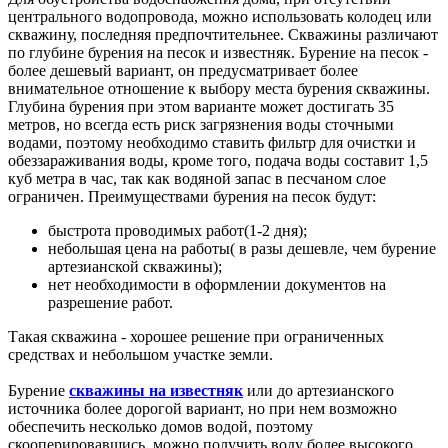
центрального водопровода, можно использовать колодец или
скважину, последняя предпочтительнее. Скважины различают
по глубине бурения на песок и известняк. Бурение на песок -
более дешевый вариант, он предусматривает более
внимательное отношение к выбору места бурения скважины.
Глубина бурения при этом варианте может достигать 35
метров, но всегда есть риск загрязнения воды сточными
водами, поэтому необходимо ставить фильтр для очистки и
обеззараживания воды, кроме того, подача воды составит 1,5
куб метра в час, так как водяной запас в песчаном слое
ограничен. Преимуществами бурения на песок будут:
быстрота проводимых работ(1-2 дня);
небольшая цена на работы( в разы дешевле, чем бурение
артезианской скважины);
нет необходимости в оформлении документов на
разрешение работ.
Такая скважина - хорошее решение при ограниченных
средствах и небольшом участке земли.
Бурение
скважины на известняк
или до артезианского
источника более дорогой вариант, но при нем возможно
обеспечить несколько домов водой, поэтому
скооперировавшись, можно получить воду более высокого