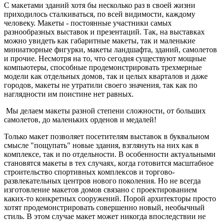
С макетами зданий хотя бы несколько раз в своей жизни
приходилось сталкиваться, по всей видимости, каждому
человеку. Макеты - постоянные участники самых
разнообразных выставок и презентаций. Так, на выставках
можно увидеть как габаритные макеты, так и маленькие
миниатюрные фигурки, макеты ландшафта, зданий, самолетов
и прочие. Несмотря на то, что сегодня существуют мощные
компьютеры, способные продемонстрировать трехмерные
модели как отдельных домов, так и целых кварталов и даже
городов, макеты не утратили своего значения, так как по
наглядности им поистине нет равных.
Мы делаем макеты разной степени сложности, от больших
самолетов, до маленьких орденов и медалей!
Только макет позволяет посетителям выставок в буквальном
смысле "пощупать" новые здания, взглянуть на них как в
комплексе, так и по отдельности. В особенности актуальными
становятся макеты в тех случаях, когда готовится масштабное
строительство спортивных комплексов и торгово-
развлекательных центров нового поколения. Но не всегда
изготовление макетов домов связано с проектированием
каких-то конкретных сооружений. Порой архитекторы просто
хотят продемонстрировать совершенно новый, необычный
стиль. В этом случае макет может никогда впоследствии не