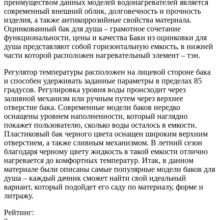
преимуществом данных моделей водонагревателей является
современный внешний облик, долговечность и прочность
изделия, а также антикоррозийные свойства материала.
Оцинкованный бак для душа – грамотное сочетание
функциональности, цены и качества Баки из оцинковки для
душа представляют собой горизонтальную емкость, в нижней
части которой расположен нагревательный элемент – тэн.
Регулятор температуры расположен на лицевой стороне бака
и способен удерживать заданные параметры в пределах 85
градусов. Регулировка уровня воды происходит через
заливной механизм или ручным путем через верхнее
отверстие бака. Современные модели баков нередко
оснащены уровнем наполненности, который наглядно
покажет пользователю, сколько воды осталось в емкости.
Пластиковый бак черного цвета оснащен широким верхним
отверстием, а также сливным механизмом. В летний сезон
благодаря черному цвету жидкость в такой емкости отлично
нагревается до комфортных температур. Итак, в данном
материале были описаны самые популярные модели баков для
душа – каждый дачник сможет найти свой идеальный
вариант, который подойдет его саду по материалу, форме и
литражу.
Рейтинг: