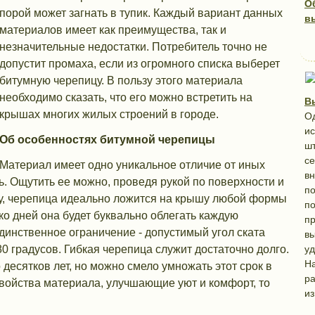
О
порой может загнать в тупик. Каждый вариант данных
в
материалов имеет как преимущества, так и
незначительные недостатки. Потребитель точно не
допустит промаха, если из огромного списка выберет
битумную черепицу. В пользу этого материала
необходимо сказать, что его можно встретить на
В
крышах многих жилых строений в городе.
Од
ис
Об особенностях битумной черепицы
шт
се
Материал имеет одно уникальное отличие от иных
в
ь. Ощутить ее можно, проведя рукой по поверхности и
по
ву, черепица идеально ложится на крышу любой формы
по
о дней она будет буквально облегать каждую
пр
динственное ограничение - допустимый угол ската
вы
уд
80 градусов. Гибкая черепица служит достаточно долго.
На
десятков лет, но можно смело умножать этот срок в
ра
свойства материала, улучшающие уют и комфорт, то
из