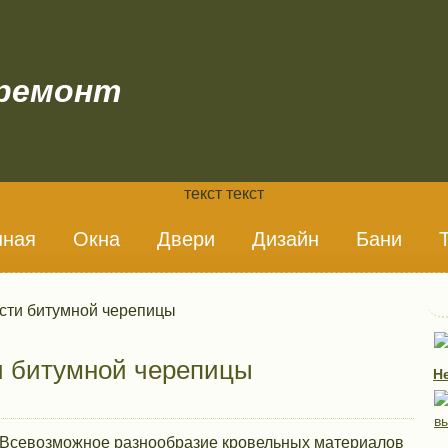
ремонт
текст текст
нная
Окна
Двери
Дизайн
Бани
сти битумной черепицы
 битумной черепицы
Н
Всевозможное разнообразие кровельных материалов