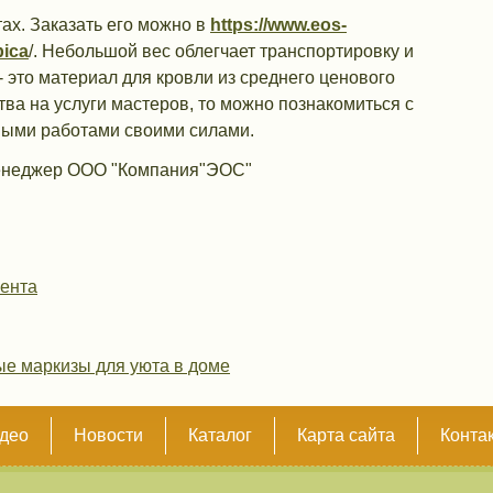
ах. Заказать его можно в
https://www.eos-
pica
/. Небольшой вес облегчает транспортировку и
 это материал для кровли из среднего ценового
тва на услуги мастеров, то можно познакомиться с
ными работами своими силами.
менеджер ООО "Компания"ЭОС"
мента
ые маркизы для уюта в доме
део
Новости
Каталог
Карта сайта
Конта