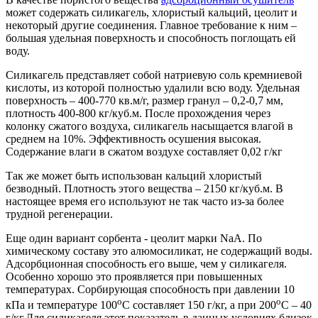
может содержать силикагель, хлористый кальций, цеолит и
некоторый другие соединения. Главное требование к ним –
большая удельная поверхность и способность поглощать ей
воду.
Силикагель представляет собой натриевую соль кремниевой
кислоты, из которой полностью удалили всю воду. Удельная
поверхность – 400-770 кв.м/г, размер гранул – 0,2-0,7 мм,
плотность 400-800 кг/куб.м. После прохождения через
колонку сжатого воздуха, силикагель насыщается влагой в
среднем на 10%. Эффективность осушения высокая.
Содержание влаги в сжатом воздухе составляет 0,02 г/кг
Так же может быть использован кальций хлористый
безводный. Плотность этого вещества – 2150 кг/куб.м. В
настоящее время его используют не так часто из-за более
трудной регенерации.
Еще один вариант сорбента - цеолит марки NaA. По
химическому составу это алюмосиликат, не содержащий воды.
Адсорбционная способность его выше, чем у силикагеля.
Особенно хорошо это проявляется при повышенных
температурах. Сорбирующая способность при давлении 10
о
о
кПа и температуре 100
С составляет 150 г/кг, а при 200
С – 40
г/кг.Для силикагеля этот показатель в данных условиях близок