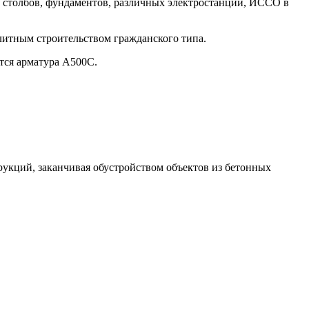
, столбов, фундаментов, различных электростанций, ИССО в
литным строительством гражданского типа.
тся арматура А500С.
рукций, заканчивая обустройством объектов из бетонных