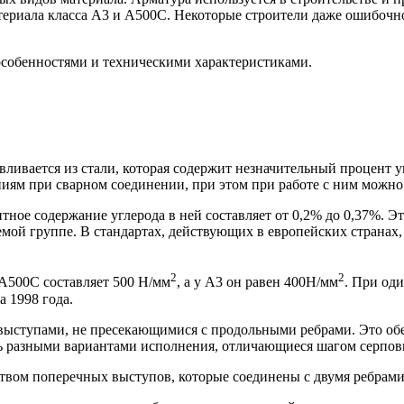
териала класса А3 и А500С. Некоторые строители даже ошибочн
особенностями и техническими характеристиками.
ливается из стали, которая содержит незначительный процент уг
ниям при сварном соединении, при этом при работе с ним можно
тное содержание углерода в ней составляет от 0,2% до 0,37%. Эт
мой группе. В стандартах, действующих в европейских странах,
2
2
 А500С составляет 500 Н/мм
, а у А3 он равен 400Н/мм
. При од
а 1998 года.
ступами, не пресекающимися с продольными ребрами. Это обес
ь разными вариантами исполнения, отличающиеся шагом серпов
твом поперечных выступов, которые соединены с двумя ребрами