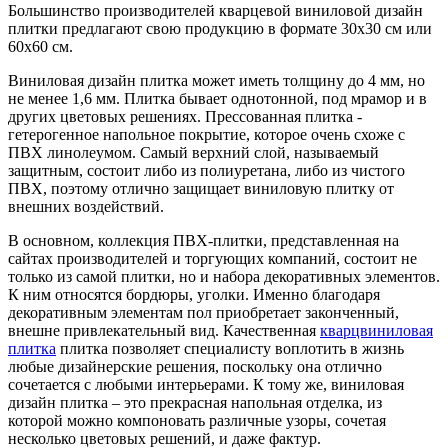
Большинство производителей кварцевой виниловой дизайн
плитки предлагают свою продукцию в формате 30x30 см или
60х60 см.
Виниловая дизайн плитка может иметь толщину до 4 мм, но
не менее 1,6 мм. Плитка бывает однотонной, под мрамор и в
других цветовых решениях. Прессованная плитка -
гетерогенное напольное покрытие, которое очень схоже с
ПВХ линолеумом. Самый верхний слой, называемый
защитным, состоит либо из полиуретана, либо из чистого
ПВХ, поэтому отлично защищает виниловую плитку от
внешних воздействий.
В основном, коллекция ПВХ-плитки, представленная на
сайтах производителей и торгующих компаний, состоит не
только из самой плитки, но и набора декоративных элементов.
К ним относятся бордюры, уголки. Именно благодаря
декоративным элементам пол приобретает законченный,
внешне привлекательный вид. Качественная
кварцвиниловая
плитка
плитка позволяет специалисту воплотить в жизнь
любые дизайнерские решения, поскольку она отлично
сочетается с любыми интерьерами. К тому же, виниловая
дизайн плитка – это прекрасная напольная отделка, из
которой можно компоновать различные узоры, сочетая
несколько цветовых решений, и даже фактур.