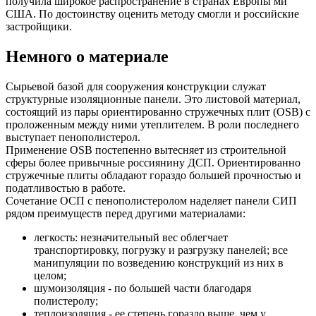
получила широкое распространение в странах Европы ми
США. По достоинству оценить методу смогли и российские
застройщики.
Немного о материале
Сырьевой базой для сооружения конструкции служат
структурные изоляционные панели. Это листовой материал,
состоящий из пары ориентированно стружечных плит (OSB) с
проложенным между ними утеплителем. В роли последнего
выступает пенополистерол.
Применение OSB постепенно вытесняет из строительной
сферы более привычные россиянину ДСП. Ориентированно
стружечные плиты обладают гораздо большей прочностью и
податливостью в работе.
Сочетание ОСП с пенополистеролом наделяет панели СИП
рядом преимуществ перед другими материалами:
легкость: незначительный вес облегчает
транспортировку, погрузку и разгрузку панелей; все
манипуляции по возведению конструкций из них в
целом;
шумоизоляция - по большей части благодаря
полистеролу;
теплоизоляция - ее степень гораздо выше, чем у