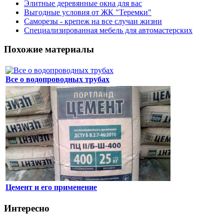
Элитные деревянные окна для вас
Выгодные условия от ЖК "Теремки"
Саморезы - крепеж на все случаи жизни
Специализированная мебель для автомастерских
Похожие материалы
Все о водопроводных трубах
Цемент и его применение
Интересно