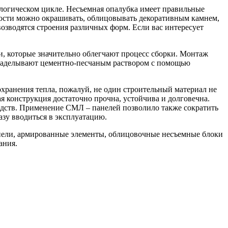
ологическом цикле. Несъемная опалубка имеет правильные
ности можно окрашивать, облицовывать декоративным камнем,
возводятся строения различных форм. Если вас интересует
и, которые значительно облегчают процесс сборки. Монтаж
, заделывают цементно-песчаным раствором с помощью
хранения тепла, пожалуй, не один строительный материал не
 конструкция достаточно прочна, устойчива и долговечна.
дств. Применение СМЛ – панелей позволило также сократить
азу вводиться в эксплуатацию.
анели, армированные элементы, облицовочные несъемные блоки
ания.