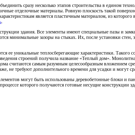
ъединить сразу несколько этапов строительства в едином техн
личные отделочные материалы. Ровную плоскость такой поверх
 характеристикам является пластичным материалом, из которого 
ь
.
струкции здания. Все элементы имеют специальные пазы и замк
ются минимальные зазоры на стыках. Их, после установки стен
ся ее уникальные теплосберегающие характеристики. Такого со
зведения строений получила название «Теплый дом». Монолитная
дома считаются самым разумным целесообразным вложением сре
же, не требуют дополнительного времени для усадки и могут ср
элементов могут быть использованы деревобетонные блоки и п
 процессе которого получаются готовые несущие конструкции зд