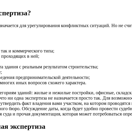
спертиза?
значается для урегулирования конфликтных ситуаций. Но не счит
 так и коммерческого типа;
 проходящих в ней;
 здания с реальным результатом строительства;
;
ведения предпринимательской деятельности;
многих иных вопросов схожего характера.
егориям зданий: жилые и нежилые постройки, офисные, складск
то ни одна экспертиза не назначается просто так. Для возможн
утвердить факт владения вами участком, на котором проводятся
ного бюро. Обсуждение даты, когда будет удобно провести судеб
я суда и прочая документация, которая может потребоваться оп
ая экспертиза