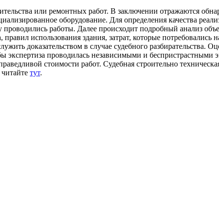
роительства или ремонтных работ. В заключении отражаются обн
пециализированное оборудование. Для определения качества реа
у проводились работы. Далее происходит подробный анализ объек
, правил использования здания, затрат, которые потребовались н
лужить доказательством в случае судебного разбирательства. Оц
бы экспертиза проводилась независимыми и беспристрастными эк
справедливой стоимости работ. Судебная строительно техническ
е читайте
тут
.