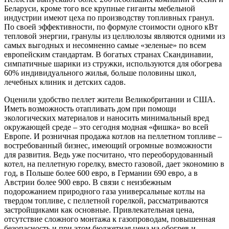
Беларуси, кроме того все крупные гиганты мебельной
индустрии имеют цеха по производству топливных гранул.
По своей эффективности, по формуле стоимости одного кВт
тепловой энергии, гранулы из целлюлозы являются одними из
самых выгодных и несомненно самые «зеленые» по всем
европейским стандартам. В богатых странах Скандинавии,
симпатичные шарики из стружки, используются для обогрева
60% индивидуального жилья, больше половины школ,
лечебных клиник и детских садов.
Оценили удобство пеллет жители Великобритании и США.
Иметь возможность отапливать дом при помощи
экологических материалов и наносить минимальный вред
окружающей среде – это сегодня модная «фишка» во всей
Европе. И розничная продажа котлов на пеллетном топливе –
востребованный бизнес, имеющий огромные возможности
для развития. Ведь уже посчитано, что переоборудованный
котел, на пеллетную горелку, вместо газовой, дает экономию в
год, в Польше более 600 евро, в Германии 690 евро, а в
Австрии более 900 евро. В связи с неизбежным
подорожанием природного газа универсальные котлы на
твердом топливе, с пеллетной горелкой, рассматриваются
застройщиками как основные. Привлекательная цена,
отсутствие сложного монтажа к газопроводам, повышенная
безопасность и при этом бюджетная цена на обогрев и