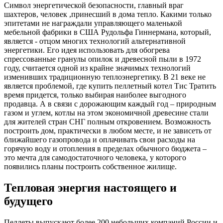
Символ энергетической безопасности, главный враг
шахтеров, человек ,принесший в дома тепло. Какими только
эпитетами не награждали управляющего маленькой
мебельной фабрики в США Рудольфа Гиннермана, который,
является - отцом многих технологий альтернативной
энергетики. Его идея использовать для обогрева
спрессованные гранулы опилок и древесной пыли в 1972
году, считается одной из крайне значимых технологий
изменивших традиционную теплоэнергетику. В 21 веке не
является проблемой, где купить пеллетный котел Тис Тратить
время придется, только выбирая наиболее выгодного
продавца. А в связи с дорожающим каждый год – природным
газом и углем, котлы на этом экономичной древесине стали
для жителей стран СНГ полным откровением. Возможность
построить дом, практически в любом месте, и не зависеть от
ближайшего газопровода и оплачивать свои расходы на
горячую воду и отопления в пределах обычного бюджета –
это мечта для самодостаточного человека, у которого
появились планы построить собственное жилище.
Тепловая энергия настоящего и
будущего
Пеллеты выпускают более 200 небольших компаний России и