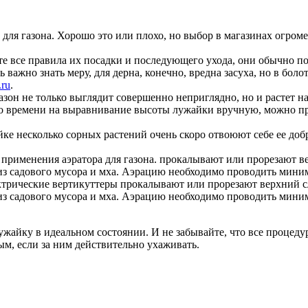
для газона. Хорошо это или плохо, но выбор в магазинах огром
е все правила их посадки и последующего ухода, они обычно п
 важно знать меру, для дерна, конечно, вредна засуха, но в боло
.ru
.
зон не только выглядит совершенно неприглядно, но и растет н
ого времени на выравнивание высоты лужайки вручную, можно п
йке несколько сорных растений очень скоро отвоюют себе ее до
 применения аэратора для газона. прокалывают или прорезают в
из садового мусора и мха. Аэрацию необходимо проводить миниму
ктрические вертикуттеры прокалывают или прорезают верхний с
из садового мусора и мха. Аэрацию необходимо проводить миним
жайку в идеальном состоянии. И не забывайте, что все процеду
ым, если за ним действительно ухаживать.