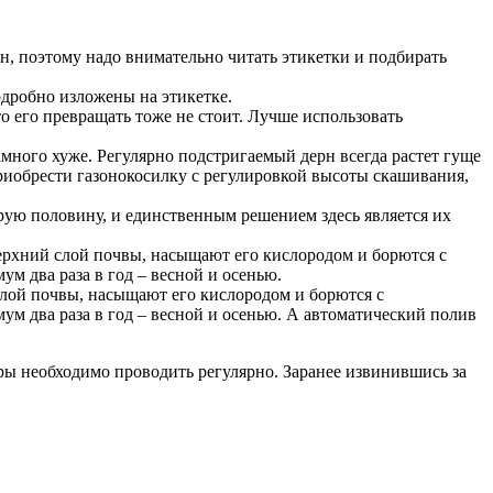
ен, поэтому надо внимательно читать этикетки и подбирать
одробно изложены на этикетке.
то его превращать тоже не стоит. Лучше использовать
амного хуже. Регулярно подстригаемый дерн всегда растет гуще
риобрести газонокосилку с регулировкой высоты скашивания,
брую половину, и единственным решением здесь является их
ерхний слой почвы, насыщают его кислородом и борются с
м два раза в год – весной и осенью.
лой почвы, насыщают его кислородом и борются с
ум два раза в год – весной и осенью. А автоматический полив
ры необходимо проводить регулярно. Заранее извинившись за