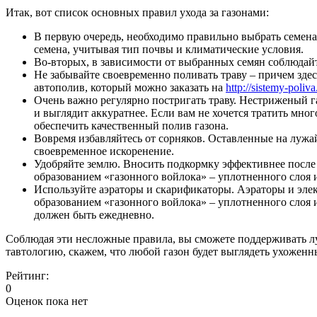
Итак, вот список основных правил ухода за газонами:
В первую очередь, необходимо правильно выбрать семена 
семена, учитывая тип почвы и климатические условия.
Во-вторых, в зависимости от выбранных семян соблюдайт
Не забывайте своевременно поливать траву – причем здесь
автополив, который можно заказать на
http://sistemy-poliva
Очень важно регулярно постригать траву. Нестриженый га
и выглядит аккуратнее. Если вам не хочется тратить мн
обеспечить качественный полив газона.
Вовремя избавляйтесь от сорняков. Оставленные на лужа
своевременное искоренение.
Удобряйте землю. Вносить подкормку эффективнее после
образованием «газонного войлока» – уплотненного слоя 
Используйте аэраторы и скарификаторы. Аэраторы и эле
образованием «газонного войлока» – уплотненного слоя 
должен быть ежедневно.
Соблюдая эти несложные правила, вы сможете поддерживать лу
тавтологию, скажем, что любой газон будет выглядеть ухоженн
Рейтинг:
0
Оценок пока нет