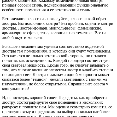
рабочих кабинетов. Каждому помещению новая люстра
придает особый стиль, подчеркивающий функциональную
особенность помещения и ее эстетический стиль.
Есть желание классики - пожалуйста, классический образ
люстры. Вы поклонник кантри? Без проблем, оцените кантри-
люстры. Люстры-фонари, монгольфьеры, фламандские,
армиллярные сферы, этно, колониальная тематика. Все на
любой вкус и кошелек!
Большое внимание мы уделяем соответствию подвесной
люстры тем помещениям, в которых они будут установлены.
Это касается не только эстетической стороны, но и такого
понятия, как освещенность. Каждой площади соответствует
своя световая мощность. Кроме того, не следует забывать о
том, что многие внешние элементы люстр в какой-то степени
поглощают свет. Люстра с лампами одной мощности может
оказаться более "темной", нежели светильник с такими же
излучателями, но более открытыми. Спрашивайте совета у
консультантов!
И, напоследок, хороший совет. Перед тем, как приобрести
люстру, сфотографируйте свое помещение в нескольких
ракурсах и пошлите нам. Мы оценим геометрию комнаты, ее
цветовую схему и предложим на выбор несколько наиболее
удачных вариантов. Кроме цвета и геометрических