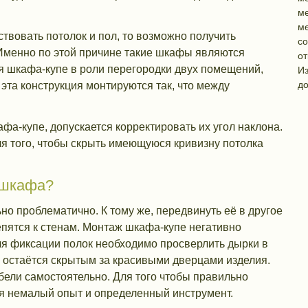
ме
ме
твовать потолок и пол, то возможно получить
с
Именно по этой причине такие шкафы являются
от
я шкафа-купе в роли перегородки двух помещений,
Из
до
эта конструкция монтируются так, что между
а-купе, допускается корректировать их угол наклона.
ля того, чтобы скрыть имеющуюся кривизну потолка
 шкафа?
о проблематично. К тому же, передвинуть её в другое
репятся к стенам. Монтаж шкафа-купе негативно
для фиксации полок необходимо просверлить дырки в
се остаётся скрытым за красивыми дверцами изделия.
бели самостоятельно. Для того чтобы правильно
ся немалый опыт и определенный инструмент.