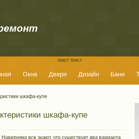
ремонт
текст текст
нная
Окна
Двери
Дизайн
Бани
еристики шкафа-купе
ктеристики шкафа-купе
Наверняка все знают, что существует два варианта