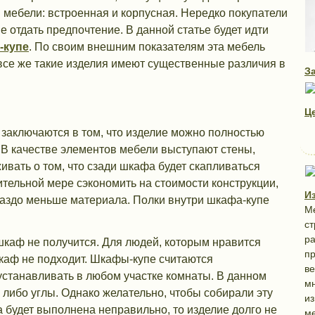
мебели: встроенная и корпусная. Нередко покупатели
е отдать предпочтение. В данной статье будет идти
-купе
. По своим внешним показателям эта мебель
все же такие изделия имеют существенные различия в
З
Ц
заключаются в том, что изделие можно полностью
В качестве элементов мебели выступают стены,
ивать о том, что сзади шкафа будет скапливаться
ительной мере сэкономить на стоимости конструкции,
И
раздо меньше материала. Полки внутри шкафа-купе
М
ст
ра
каф не получится. Для людей, которым нравится
пр
шкаф не подходит. Шкафы-купе считаются
в
устанавливать в любом участке комнаты. В данном
мн
е либо углы. Однако желательно, чтобы собирали эту
из
 будет выполнена неправильно, то изделие долго не
ме