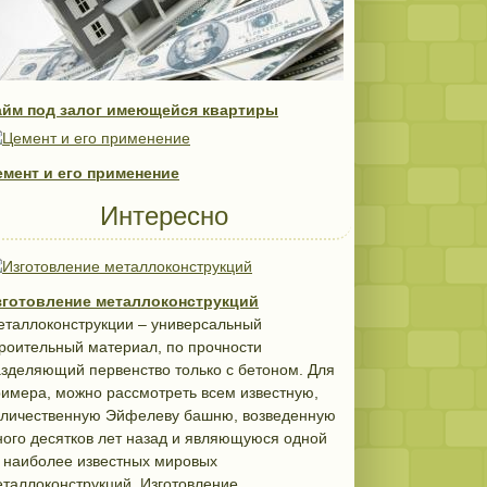
айм под залог имеющейся квартиры
емент и его применение
Интересно
зготовление металлоконструкций
еталлоконструкции – универсальный
роительный материал, по прочности
зделяющий первенство только с бетоном. Для
имера, можно рассмотреть всем известную,
еличественную Эйфелеву башню, возведенную
ого десятков лет назад и являющуюся одной
 наиболее известных мировых
таллоконструкций. Изготовление