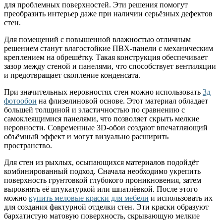
для проблемных поверхностей. Эти решения помогут
преобразить интерьер даже при наличии серьёзных дефектов
стен.
Для помещений с повышенной влажностью отличным
решением станут влагостойкие ПВХ-панели с механическим
креплением на обрешётку. Такая конструкция обеспечивает
зазор между стеной и панелями, что способствует вентиляции
и предотвращает скопление конденсата.
При значительных неровностях стен можно использовать
3д
фотообои
на флизелиновой основе. Этот материал обладает
большей толщиной и эластичностью по сравнению с
самоклеящимися панелями, что позволяет скрыть мелкие
неровности. Современные 3D-обои создают впечатляющий
объёмный эффект и могут визуально расширить
пространство.
Для стен из рыхлых, осыпающихся материалов подойдёт
комбинированный подход. Сначала необходимо укрепить
поверхность грунтовкой глубокого проникновения, затем
выровнять её штукатуркой или шпатлёвкой. После этого
можно
купить меловые краски для мебели
и использовать их
для создания фактурной отделки стен. Эти краски образуют
бархатистую матовую поверхность, скрывающую мелкие