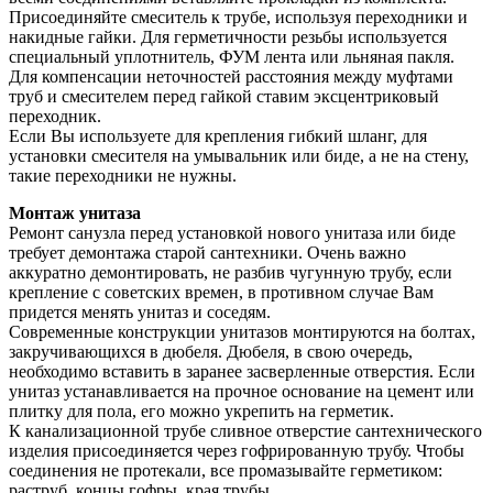
Присоединяйте смеситель к трубе, используя переходники и
накидные гайки. Для герметичности резьбы используется
специальный уплотнитель, ФУМ лента или льняная пакля.
Для компенсации неточностей расстояния между муфтами
труб и смесителем перед гайкой ставим эксцентриковый
переходник.
Если Вы используете для крепления гибкий шланг, для
установки смесителя на умывальник или биде, а не на стену,
такие переходники не нужны.
Монтаж унитаза
Ремонт санузла перед установкой нового унитаза или биде
требует демонтажа старой сантехники. Очень важно
аккуратно демонтировать, не разбив чугунную трубу, если
крепление с советских времен, в противном случае Вам
придется менять унитаз и соседям.
Современные конструкции унитазов монтируются на болтах,
закручивающихся в дюбеля. Дюбеля, в свою очередь,
необходимо вставить в заранее засверленные отверстия. Если
унитаз устанавливается на прочное основание на цемент или
плитку для пола, его можно укрепить на герметик.
К канализационной трубе сливное отверстие сантехнического
изделия присоединяется через гофрированную трубу. Чтобы
соединения не протекали, все промазывайте герметиком:
раструб, концы гофры, края трубы.