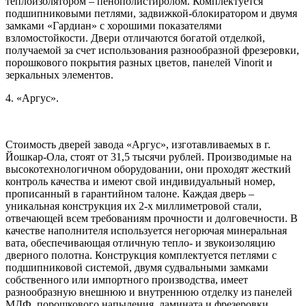
теплоизолятором – пенополистиролом. Комплектуется
подшипниковыми петлями, задвижкой-блокиратором и двумя
замками «Гардиан» с хорошими показателями
взломостойкости. Двери отличаются богатой отделкой,
получаемой за счет использования разнообразной фрезеровки,
порошкового покрытия разных цветов, панелей Vinorit и
зеркальных элементов.
4. «Аргус».
Стоимость дверей завода «Аргус», изготавливаемых в г.
Йошкар-Ола, стоят от 31,5 тысячи рублей. Производимые на
высокотехнологичном оборудовании, они проходят жесткий
контроль качества и имеют свой индивидуальный номер,
прописанный в гарантийном талоне. Каждая дверь –
уникальная конструкция их 2-х миллиметровой стали,
отвечающей всем требованиям прочности и долговечности. В
качестве наполнителя используется негорючая минеральная
вата, обеспечивающая отличную тепло- и звукоизоляцию
дверного полотна. Конструкция комплектуется петлями с
подшипниковой системой, двумя судвальными замками
собственного или импортного производства, имеет
разнообразную внешнюю и внутреннюю отделку из панелей
МДФ, порошкового напыления, ламината и фрезеровки.