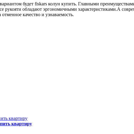
ариантом будет fiskars колун купить. Главными преимуществами 
 все рукояти обладают эргономичными характеристиками.А совр
 отменное качество и узнаваемость.
упить квартиру