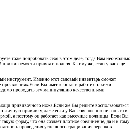
уете тоже попробовать себя в этом деле, тогда Вам необходимо
 приживаемости привоя и подвоя. К тому же, если у вас еще
чный инструмент. Именно этот садовый инвентарь сможет
ее проявлениях.Если Вы имеете опыт в работе с такими
обходимо проводить эту манипуляцию качественными
помощи прививочного ножа.Если же Вы решите воспользоваться
и отличную прививку, даже если у Вас совершенно нет опыта в
формой, а поэтому он работает как высечные ножницы. Если Вы
 такую форму, что она создает плотное соединение, да и к тому
ероятность проведения успешного сращивания черенков.