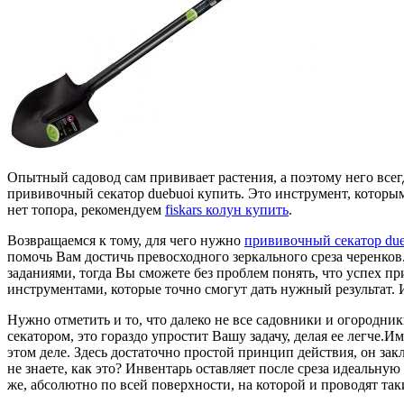
Опытный садовод сам прививает растения, а поэтому него всег
прививочный секатор duebuoi купить. Это инструмент, которым
нет топора, рекомендуем
fiskars колун купить
.
Возвращаемся к тому, для чего нужно
прививочный секатор due
помочь Вам достичь превосходного зеркального среза черенков
заданиями, тогда Вы сможете без проблем понять, что успех п
инструментами, которые точно смогут дать нужный результат. И
Нужно отметить и то, что далеко не все садовники и огородн
секатором, это гораздо упростит Вашу задачу, делая ее легче
этом деле. Здесь достаточно простой принцип действия, он за
не знаете, как это? Инвентарь оставляет после среза идеальную
же, абсолютно по всей поверхности, на которой и проводят т