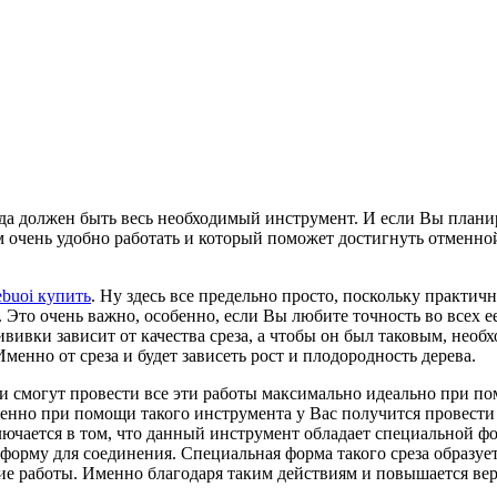
да должен быть весь необходимый инструмент. И если Вы планир
 очень удобно работать и который поможет достигнуть отменной
buoi купить
. Ну здесь все предельно просто, поскольку практи
. Это очень важно, особенно, если Вы любите точность во всех 
рививки зависит от качества среза, а чтобы он был таковым, не
менно от среза и будет зависеть рост и плодородность дерева.
ики смогут провести все эти работы максимально идеально при 
.Именно при помощи такого инструмента у Вас получится провест
ключается в том, что данный инструмент обладает специальной 
 форму для соединения. Специальная форма такого среза образует
акие работы. Именно благодаря таким действиям и повышается в