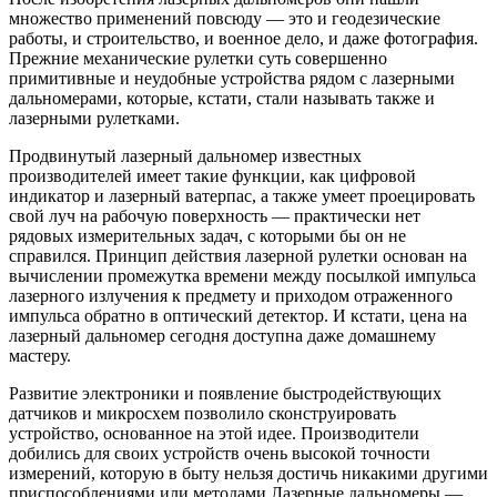
множество применений повсюду — это и геодезические
работы, и строительство, и военное дело, и даже фотография.
Прежние механические рулетки суть совершенно
примитивные и неудобные устройства рядом с лазерными
дальномерами, которые, кстати, стали называть также и
лазерными рулетками.
Продвинутый лазерный дальномер известных
производителей имеет такие функции, как цифровой
индикатор и лазерный ватерпас, а также умеет проецировать
свой луч на рабочую поверхность — практически нет
рядовых измерительных задач, с которыми бы он не
справился. Принцип действия лазерной рулетки основан на
вычислении промежутка времени между посылкой импульса
лазерного излучения к предмету и приходом отраженного
импульса обратно в оптический детектор. И кстати, цена на
лазерный дальномер сегодня доступна даже домашнему
мастеру.
Развитие электроники и появление быстродействующих
датчиков и микросхем позволило сконструировать
устройство, основанное на этой идее. Производители
добились для своих устройств очень высокой точности
измерений, которую в быту нельзя достичь никакими другими
приспособлениями или методами.Лазерные дальномеры —