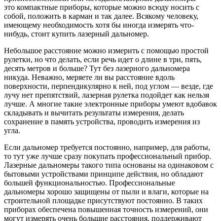
это компактные приборы, которые можно всюду носить с
собой, положить в карман и так далее. Всякому человеку,
имеющему необходимость хотя бы иногда измерять что-
нибудь, стоит купить лазерный дальномер.
Небольшое расстояние можно измерить с помощью простой
рулетки, но что делать, если речь идет о длине в три, пять,
десять метров и больше? Тут без лазерного дальномера
никуда. Неважно, меряете ли вы расстояние вдоль
поверхности, перпендикулярно к ней, под углом — везде, где
лучу нет препятствий, лазерная рулетка подойдет как нельзя
лучше. А многие такие электронные приборы умеют вдобавок
складывать и вычитать результаты измерения, делать
сохранение в память устройства, проводить измерения из
угла.
Если дальномер требуется постоянно, например, для работы,
то тут уже лучше сразу покупать профессиональный прибор.
Лазерные дальномеры такого типа основаны на одинаковом с
бытовыми устройствами принципе действия, но обладают
большей функциональностью. Профессиональные
дальномеры хорошо защищены от пыли и влаги, которые на
строительной площадке присутствуют постоянно. В таких
приборах обеспечена повышенная точность измерений, они
могут измерять очень большие расстояния, поддерживают