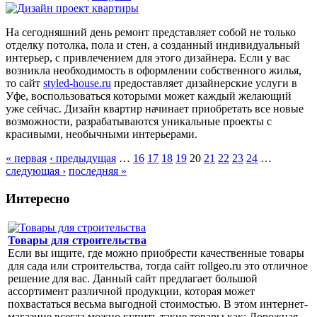
На сегодняшний день ремонт представляет собой не только
отделку потолка, пола и стен, а созданный индивидуальный
интерьер, с привлечением для этого дизайнера. Если у вас
возникла необходимость в оформлении собственного жилья,
то сайт
styled-house.ru
предоставляет дизайнерские услуги в
Уфе, воспользоваться которыми может каждый желающий
уже сейчас. Дизайн квартир начинает приобретать все новые
возможности, разрабатываются уникальные проекты с
красивыми, необычными интерьерами.
« первая
‹ предыдущая
…
16
17
18
19
20
21
22
23
24
…
следующая ›
последняя »
Страницы
Интересно
Товары для строительства
Если вы ищите, где можно приобрести качественные товары
для сада или строительства, тогда сайт rollgeo.ru это отличное
решение для вас. Данный сайт предлагает большой
ассортимент различной продукции, которая может
похвастаться весьма выгодной стоимостью. В этом интернет-
магазине всегда можно купить такие товары как: Дорожная