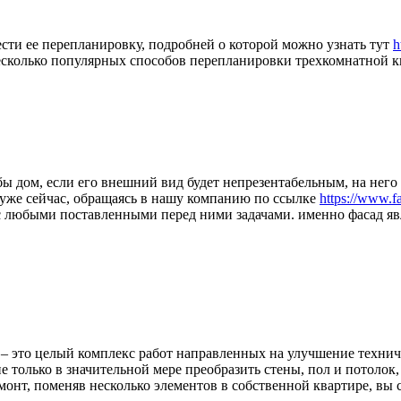
ести ее перепланировку, подробней о которой можно узнать тут
h
несколько популярных способов перепланировки трехкомнатной к
ы дом, если его внешний вид будет непрезентабельным, на него
 уже сейчас, обращаясь в нашу компанию по ссылке
https://www.f
я с любыми поставленными перед ними задачами. именно фасад я
– это целый комплекс работ направленных на улучшение технич
не только в значительной мере преобразить стены, пол и потоло
монт, поменяв несколько элементов в собственной квартире, вы