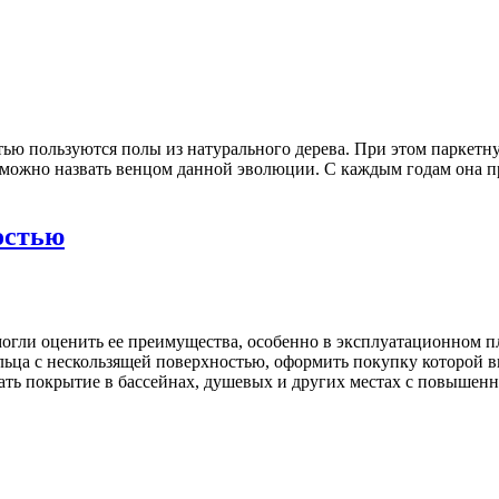
ю пользуются полы из натурального дерева. При этом паркетну
можно назвать венцом данной эволюции. С каждым годам она пр
остью
гли оценить ее преимущества, особенно в эксплуатационном пл
ьца с нескользящей поверхностью, оформить покупку которой вы
вать покрытие в бассейнах, душевых и других местах с повышен