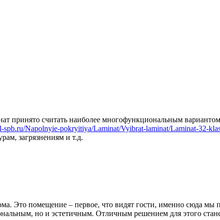
т принято считать наиболее многофункциональным вариантом. Е
ill-spb.ru/Napolnyie-pokryitiya/Laminat/Vyibrat-laminat/Laminat-32-kla
рам, загрязнениям и т.д.
а. Это помещение – первое, что видят гости, именно сюда мы п
иональным, но и эстетичным. Отличным решением для этого стан