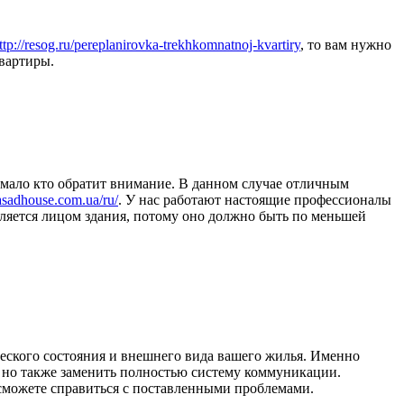
ttp://resog.ru/pereplanirovka-trekhkomnatnoj-kvartiry
, то вам нужно
вартиры.
 мало кто обратит внимание. В данном случае отличным
asadhouse.com.ua/ru/
. У нас работают настоящие профессионалы
вляется лицом здания, потому оно должно быть по меньшей
еского состояния и внешнего вида вашего жилья. Именно
к, но также заменить полностью систему коммуникации.
 сможете справиться с поставленными проблемами.