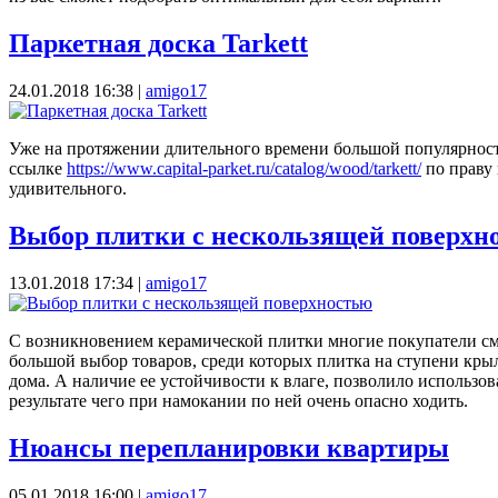
Паркетная доска Tarkett
24.01.2018 16:38
|
amigo17
Уже на протяжении длительного времени большой популярность
ссылке
https://www.capital-parket.ru/catalog/wood/tarkett/
по праву 
удивительного.
Выбор плитки с нескользящей поверхн
13.01.2018 17:34
|
amigo17
С возникновением керамической плитки многие покупатели смо
большой выбор товаров, среди которых плитка на ступени крыл
дома. А наличие ее устойчивости к влаге, позволило использо
результате чего при намокании по ней очень опасно ходить.
Нюансы перепланировки квартиры
05.01.2018 16:00
|
amigo17