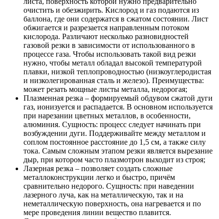
листа, поверхность которой нужно предварительно
очистить и обезжирить. Кислород и газ подаются из
баллона, где они содержатся в сжатом состоянии. Лист
обжигается и разрезается направленным потоком
кислорода. Различают несколько разновидностей
газовой резки в зависимости от использованного в
процессе газа. Чтобы использовать такой вид резки
нужно, чтобы металл обладал высокой температурой
плавки, низкой теплопроводностью (низкоуглеродистая
и низколегированная сталь и железо). Преимущества:
может резать мощные листы металла, недорогая;
Плазменная резка – формируемый обдувом сжатой дуги
газ, ионизуется и распадается. В основном используется
при нарезании цветных металлов, в особенности,
алюминия. Сущность: процесс следует начинать при
возбуждении дуги. Поддерживайте между металлом и
соплом постоянное расстояние до 1,5 см, а также силу
тока. Самым сложным этапом резки является вырезание
дыр, при котором часто плазмотрон выходит из строя;
Лазерная резка – позволяет создать сложные
металлоконструкции легко и быстро, причём
сравнительно недорого. Сущность: при наведении
лазерного луча, как на металлическую, так и на
неметаллическую поверхность, она нагревается и по
мере проведения линии вещество плавится.